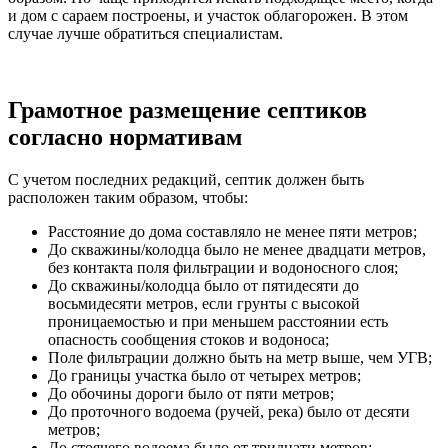
и дом с сараем построены, и участок облагорожен. В этом
случае лучше обратиться специалистам.
Грамотное размещение септиков
согласно нормативам
С учетом последних редакций, септик должен быть
расположен таким образом, чтобы:
Расстояние до дома составляло не менее пяти метров;
До скважины/колодца было не менее двадцати метров,
без контакта поля фильтрации и водоносного слоя;
До скважины/колодца было от пятидесяти до
восьмидесяти метров, если грунты с высокой
проницаемостью и при меньшем расстоянии есть
опасность сообщения стоков и водоноса;
Поле фильтрации должно быть на метр выше, чем УГВ;
До границы участка было от четырех метров;
До обочины дороги было от пяти метров;
До проточного водоема (ручей, река) было от десяти
метров;
До стоячего водоема было от тридцати метров;