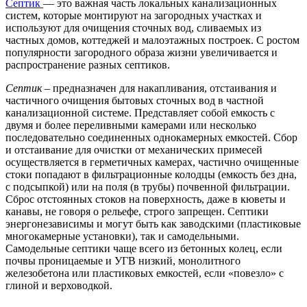
Септик
— это важная часть локальных канализационных
систем, которые монтируют на загородных участках и
используют для очищения сточных вод, сливаемых из
частных домов, коттеджей и малоэтажных построек. С ростом
популярности загородного образа жизни увеличивается и
распространение разных септиков.
Септик
– предназначен для накапливания, отстаивания и
частичного очищения бытовых сточных вод в частной
канализационной системе. Представляет собой емкость с
двумя и более переливными камерами или несколько
последовательно соединенных однокамерных емкостей. Сбор
и отстаивание для очистки от механических примесей
осуществляется в герметичных камерах, частично очищенные
стоки попадают в фильтрационные колодцы (емкость без дна,
с подсыпкой) или на поля (в трубы) почвенной фильтрации.
Сброс отстоянных стоков на поверхность, даже в кюветы и
канавы, не говоря о рельефе, строго запрещен. Септики
энергонезависимы и могут быть как заводскими (пластиковые
многокамерные установки), так и самодельными.
Самодельные септики чаще всего из бетонных колец, если
почвы проницаемые и УГВ низкий, монолитного
железобетона или пластиковых емкостей, если «повезло» с
глиной и верховодкой.