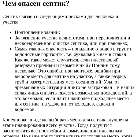
Чем опасен септик?
Септик связан со следующими рисками для человека и
участка:
Подтопление зданий;
Загрязнение участка нечистотами при переполнении и
несвоевременной очистке септика, или при паводках;
Самая главная опасность – попадание отходов в грунт и
водоносные горизонты, т.е. буквально к вам в стакан.
Как же такое может случиться, если пластиковый
резервуар прочный и герметичный? Причин тому
несколько. Это ошибки при монтаже, ошибки при
выборе места для септика на участке, а также разрыв
труб и разгерметизация мест соединений. Увы, от
чрезвычайных ситуаций никто не застрахован – в наших
силах лишь снизить тяжесть возможных последствий, а
это возможно, если найти наиболее подходящее место
для септика, на удалении от колодцев, скважин,
водоемов.
Конечно же, в идеале выбирать место для септика лучше на
этапе планирования всего участка. Тогда получится
расположить все постройки и коммуникации идеальным
образом. Но чаще приходится искать подходящее место, когда