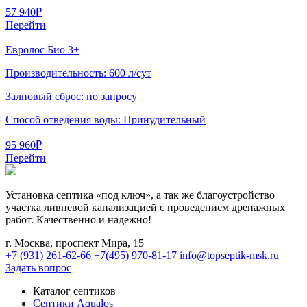
57 940
₽
Перейти
Евролос Био 3+
Производительность:
600 л/сут
Залповый сброс:
по запросу
Способ отведения воды:
Принудительный
95 960
₽
Перейти
Установка септика «под ключ», а так же благоустройство
участка ливневой канализацией с проведением дренажных
работ. Качественно и надежно!
г. Москва, проспект Мира, 15
+7 (931) 261-62-66
+7(495) 970-81-17
info@topseptik-msk.ru
Задать вопрос
Каталог септиков
Септики Aqualos