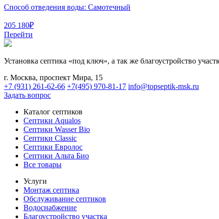
Способ отведения воды:
Самотечный
205 180
₽
Перейти
Установка септика «под ключ», а так же благоустройство учас
г. Москва, проспект Мира, 15
+7 (931) 261-62-66
+7(495) 970-81-17
info@topseptik-msk.ru
Задать вопрос
Каталог септиков
Септики Aqualos
Септики Wasser Bio
Септики Classic
Септики Евролос
Септики Альта Био
Все товары
Услуги
Монтаж септика
Обслуживание септиков
Водоснабжение
Благоустройство участка