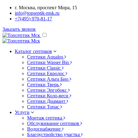
г. Москва, проспект Мира, 15
info@topseptik-msk.ru
+7(495) 970-81-17
Заказать звонок
Каталог септиков
Септики Aqualos
Септики Wasser Bio
Септики Classic
Септики Евролос
Септики Альта Био
Септики Тверь
Септики Эргобокс
Септики Коло-веси
Септики Диамант
Септики Топас
Услуги
Монтаж септика
Обслуживание септиков
Водоснабжение
Благоустройство участка